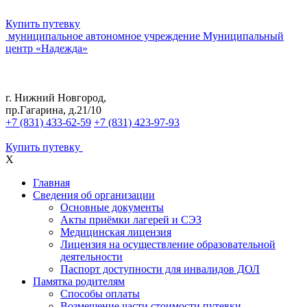
Купить путевку
муниципальное автономное учреждение
Муниципальный
центр «Надежда»
г. Нижний Новгород,
пр.Гагарина, д.21/10
+7 (831) 433-62-59
+7 (831) 423-97-93
Купить путевку
X
Главная
Сведения об организации
Основные документы
Акты приёмки лагерей и СЭЗ
Медицинская лицензия
Лицензия на осуществление образовательной
деятельности
Паспорт доступности для инвалидов ДОЛ
Памятка родителям
Способы оплаты
Возмещение части стоимости путевки