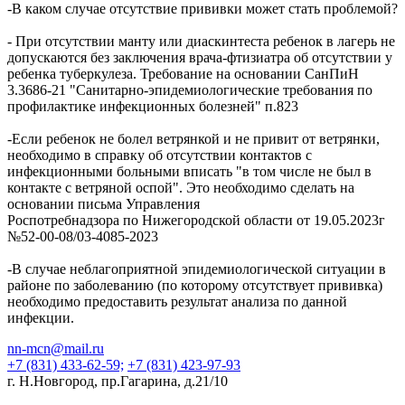
-В каком случае отсутствие прививки может стать проблемой?
- При отсутствии манту или диаскинтеста ребенок в лагерь не
допускаются без заключения врача-фтизиатра об отсутствии у
ребенка туберкулеза. Требование на основании СанПиН
3.3686-21 "Санитарно-эпидемиологические требования по
профилактике инфекционных болезней" п.823
-Если ребенок не болел ветрянкой и не привит от ветрянки,
необходимо в справку об отсутствии контактов с
инфекционными больными вписать "в том числе не был в
контакте с ветряной оспой". Это необходимо сделать на
основании письма Управления
Роспотребнадзора по Нижегородской области от 19.05.2023г
№52-00-08/03-4085-2023
-В случае неблагоприятной эпидемиологической ситуации в
районе по заболеванию (по которому отсутствует прививка)
необходимо предоставить результат анализа по данной
инфекции.​
nn-mcn@mail.ru
+7 (831) 433-62-59;
+7 (831) 423-97-93
г. Н.Новгород, пр.Гагарина, д.21/10