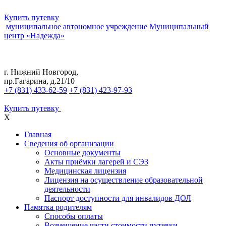
Купить путевку
муниципальное автономное учреждение
Муниципальный
центр «Надежда»
г. Нижний Новгород,
пр.Гагарина, д.21/10
+7 (831) 433-62-59
+7 (831) 423-97-93
Купить путевку
X
Главная
Сведения об организации
Основные документы
Акты приёмки лагерей и СЭЗ
Медицинская лицензия
Лицензия на осуществление образовательной
деятельности
Паспорт доступности для инвалидов ДОЛ
Памятка родителям
Способы оплаты
Возмещение части стоимости путевки