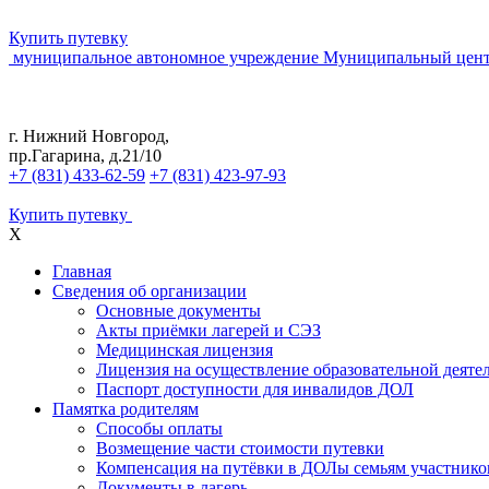
Купить путевку
муниципальное автономное учреждение
Муниципальный цент
г. Нижний Новгород,
пр.Гагарина, д.21/10
+7 (831) 433-62-59
+7 (831) 423-97-93
Купить путевку
X
Главная
Сведения об организации
Основные документы
Акты приёмки лагерей и СЭЗ
Медицинская лицензия
Лицензия на осуществление образовательной деяте
Паспорт доступности для инвалидов ДОЛ
Памятка родителям
Способы оплаты
Возмещение части стоимости путевки
Компенсация на путёвки в ДОЛы семьям участник
Документы в лагерь