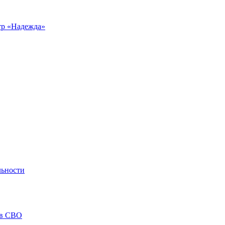
р «Надежда»
льности
ов СВО